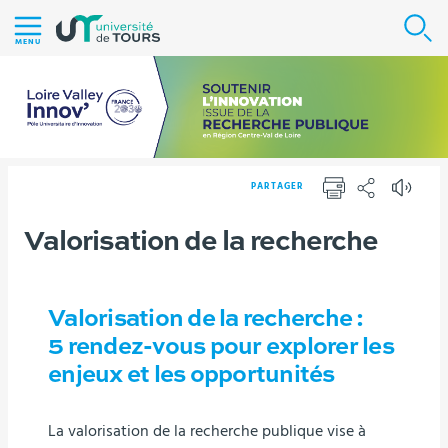
Aller
R
au
MENU
contenu
|
Navigation
|
Accès
PARTAGER
directs
IMPRIMER
PARTAGER
|
Vous
Valorisation de la recherche
Version française
Nos actions
Cycle webinaire
Valorisation
Connexion
êtes
de la recherche
ici :
Valorisation de la recherche :
5 rendez-vous pour explorer les
enjeux et les opportunités
La valorisation de la recherche publique vise à